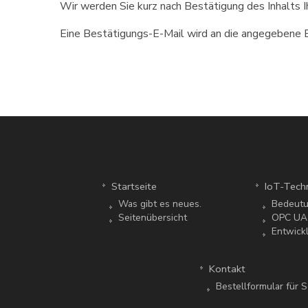
Wir werden Sie kurz nach Bestätigung des Inhalts I
Eine Bestätigungs-E-Mail wird an die angegebene E-
Startseite
IoT-Techn
Was gibt es neues.
Bedeut
Seitenübersicht
OPC UA 
Entwick
Kontakt
Bestellformular für