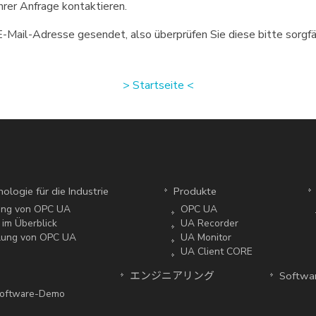
hrer Anfrage kontaktieren.
Mail-Adresse gesendet, also überprüfen Sie diese bitte sorgfäl
> Startseite <
ologie für die Industrie
Produkte
ung von OPC UA
OPC UA
im Überblick
UA Recorder
lung von OPC UA
UA Monitor
UA Client CORE
エンジニアリング
Softwar
 Software-Demo