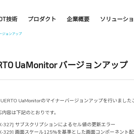
OT技術
プロダクト
企業概要
ソリューショ
r バージョンアップ
RTO UaMonitor バージョンアップ
UERTO UaMonitorのマイナーバージョンアップを行いま
応内容は下記のとおりです。
EX-327] サブスクリプションによるセル値の更新エラー
EX-329] 画面スケール125%を基準とした画面コンポーネント