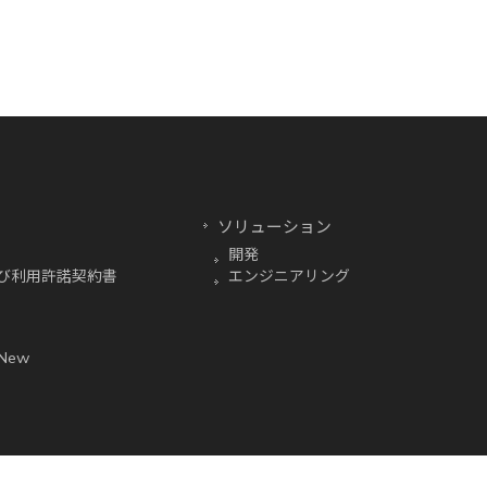
ソリューション
開発
び利用許諾契約書
エンジニアリング
 New