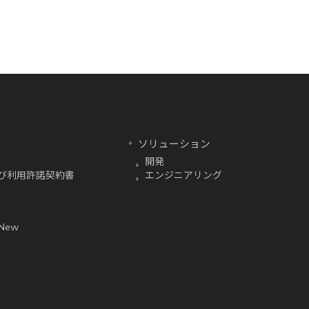
ソリューション
開発
び利用許諾契約書
エンジニアリング
 New