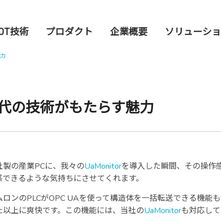
OT技術
プロダクト
企業概要
ソリューショ
魅力
代の技術がもたらす魅力
社製の産業PCに、我々の
UaMonitor
を導入した瞬間、その操作
感できるような気持ちにさせてくれます。
ムロンのPLCがOPC UAを使って構造体を一括転送できる機
た以上に爽快です。この機能には、当社の
UaMonitor
も対応して